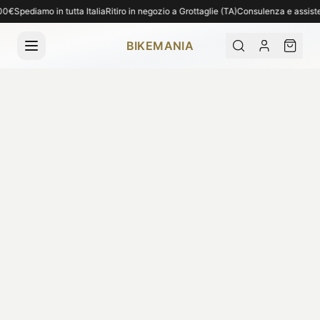
Spedizione gratuita per ordini superiori a 1.000€. Spediamo in tutta Italia. Ritiro 
0€
Spediamo in tutta Italia
Ritiro in negozio a Grottaglie (TA)
Consulenza e assistenza
BIKEMANIA