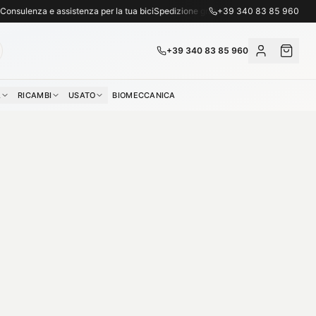
za telefonica: +39 340 83 85 960.
ulenza e assistenza per la tua bici
Spedizione gratuita per ordini superiori a 1.0
+39 340 83 85 960
+39 340 83 85 960
A
RICAMBI
USATO
BIOMECCANICA