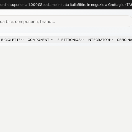
in negozio a Grottaglie (TA). Consulenza e assistenza per la tua bici
. Per assisten
ni superiori a 1.000€
Spediamo in tutta Italia
Ritiro in negozio a Grottaglie (TA)
Cons
BICICLETTE
COMPONENTI
ELETTRONICA
INTEGRATORI
OFFICIN