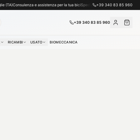
za telefonica: +39 340 83 85 960.
A)
Consulenza e assistenza per la tua bici
Spedizione gratuita per ordini superiori
+39 340 83 85 960
+39 340 83 85 960
A
RICAMBI
USATO
BIOMECCANICA