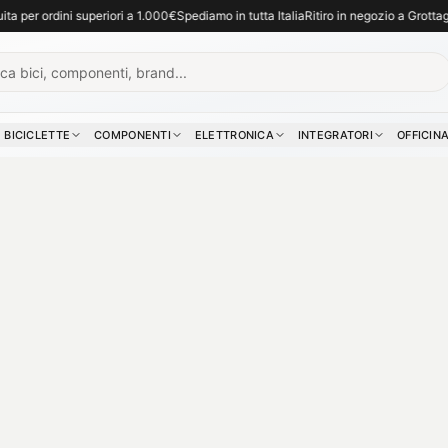
in negozio a Grottaglie (TA). Consulenza e assistenza per la tua bici
. Per assisten
r ordini superiori a 1.000€
Spediamo in tutta Italia
Ritiro in negozio a Grottaglie (T
BICICLETTE
COMPONENTI
ELETTRONICA
INTEGRATORI
OFFICIN