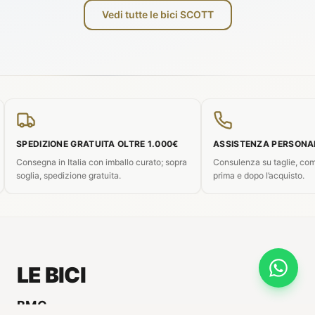
Vedi tutte le bici SCOTT
EDIZIONE GRATUITA OLTRE 1.000€
ASSISTENZA PERSONALIZZAT
segna in Italia con imballo curato; sopra
Consulenza su taglie, componenti 
lia, spedizione gratuita.
prima e dopo l’acquisto.
LE BICI
BMC