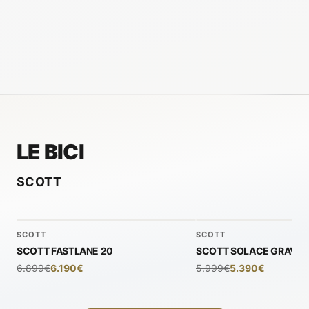
Ricambi
Usato
ESPLORA
INTEGRATORI
ESPLORA
OFFICINA
ESPLORA
RICAMBI
ESPLORA
USATO
LE BICI
SCOTT
SCOTT
SCOTT
-
10
%
-
10
%
SCOTT FASTLANE 20
SCOTT SOLACE GRAVEL
Nuovo
Nuovo
6.899€
6.190€
5.999€
5.390€